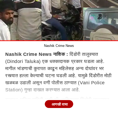
Nashik Crime News
Nashik Crime News नाशिक :
दिंडोरी तालुक्यात
(Dindori Taluka) एक धक्कादायक प्रकार घडला आहे.
मागील भांडणाची कुरापत काढून महिलेसह अन्य दोघांवर भर
रस्त्यात हल्ला केल्याची घटना घडली आहे. यामुळे दिंडोरीत मोठी
खळबळ उडाली असून वणी पोलीस ठाण्यात (Vani Police
Station) गुन्हा दाखल करण्यात आला आहे.
याबाबत अधिक माहिती अशी की, नाशिकच्या दिंडोरी तालुक्यात
आणखी वाचा
वणी पोलीस
ठाणे
अंतर्गत लखमापूर (lakhmapur) परिसरात
टोळक्याने मागील भांडणाचा कुरापत काढून हॉकी स्टिक आणि