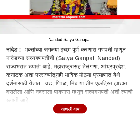
Nanded Satya Ganapati
नांदेड :
भक्तांच्या सगळ्या इच्छा पूर्ण करणारा गणपती म्हणून
नांदेडच्या सत्यगणपतीची (Satya Ganpati Nanded)
राज्यभरात ख्याती आहे. महाराष्ट्रासह तेलंगणा, आंध्रप्रदेश,
कर्नाटक अशा परराज्यांतूनही भाविक मोठ्या प्रमाणात येथे
दर्शनासाठी येतात. वड, पिंपळ, निंब या तीन एकत्रित झाडात
वसलेला आणि नवसाला पावणारा म्हणून सत्यगणपती अशी त्याची
ख्याती आहे.
आणखी वाचा
नांदेड जिल्ह्यातील दाभड येथील नवसाला पावणारा गणपती म्हणून
ओळखल्या जाणाऱ्या सत्यगणपती येथे गणेश उत्सवात
(Ganesh utsav 2022) भक्तांची रीघ लागते. नवसाला
पावणारा आणि भक्तांची मनोकामना पूर्ण करणारा गणपती म्हणून