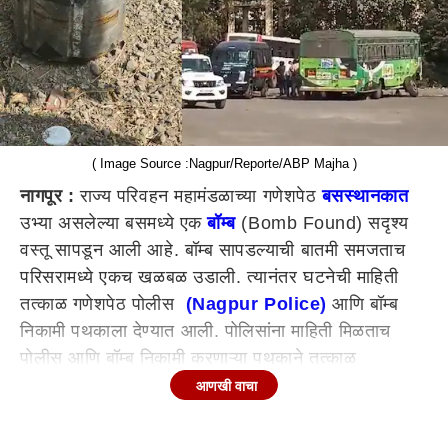
( Image Source :Nagpur/Reporte/ABP Majha )
नागपूर :
राज्य परिवहन महामंडळाच्या गणेशपेठ
बसस्थानकात
उभ्या असलेल्या बसमध्ये एक
बॉम्ब
(Bomb Found) सदृश्य
वस्तू सापडून आली आहे. बॉम्ब सापडल्याची बातमी समजताच
परिसरामध्ये एकच खळबळ उडाली. त्यानंतर घटनेची माहिती
तत्काळ गणेशपेठ पोलीस
(
Nagpur Police)
आणि बॉम्ब
निकामी पथकाला देण्यात आली. पोलिसांना माहिती मिळताच
पोलीस आणि बॉम्ब निकामी करणाऱ्या पथकाने तत्काळ
घटनास्थळ गाठले. बॉम्ब सदृश्य वस्तू ताब्यात घेत त्या
आणखी वाचा
संशयास्पद वस्तूला सुराबर्डी येथे निकामी करण्यासाठी नेण्यात
आले आहे. ज्या बसमध्ये बॉम्ब सदृश्य वस्तु सापडली होती, ती