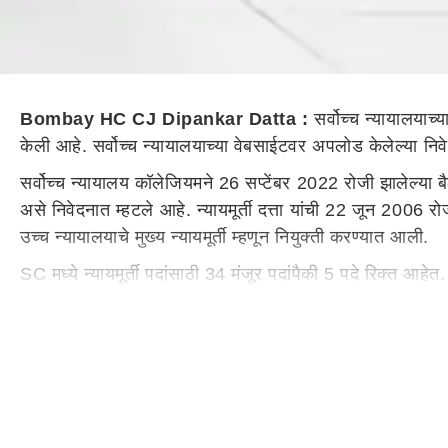
Bombay HC CJ Dipankar Datta :
सर्वोच्च न्यायालयाच्य
केली आहे. सर्वोच्च न्यायालयाच्या वेबसाईटवर अपलोड केलेल्या नि
सर्वोच्च न्यायालय कॉलेजियमने 26 सप्टेंबर 2022 रोजी झालेल्या बैठक
असे निवेदनात म्हटले आहे. न्यायमूर्ती दत्ता यांची 22 जून 2006 र
उच्च न्यायालयाचे मुख्य न्यायमूर्ती म्हणून नियुक्ती करण्यात आली.
SC मध्ये न्यायमूर्ती पदांसाठी 34 मंजूर पदांपैकी 5 पदे रिक्त आहेत. न्
न्यायालयाचे आहेत.
Published at:
27 Sep 2022 11:46 AM (IST)
Tags:
Supreme Court
bombay high court
Bombay High Court
मुख्यपृष्ठ
बातम्या
मुंबई
Bombay HC CJ Dipankar Datta : मुंबई उच्च न्यायालयाचे दीपांकर 