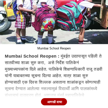
Mumbai School Reopen
Mumbai School Reopen :
मुंबईत उद्यापासून पहिली ते
सातवीच्या शाळा सुरु करा, असे निर्देश पालिकेनं
मुख्याध्यापकांना दिले आहेत. पालिकेचे शिक्षणाधिकारी राजू तडवी
यांनी याबाबतच्या सूचना दिल्या आहेत. मात्र शाळा सुरु
होण्यासाठी एक दिवस शिल्लक असताना शाळांकडून कोणत्याही
सूचना देण्यात आलेल्या नसल्यामुळं विद्यार्थी आणि पालकांमध्ये
संभ्रमाचं वातावरण होतं. अशातच मुंबई महापालिकेचे
शिक्षणाधिकारी राजू तडवी यांनी मुंबईतील शाळा उद्यापासूनच सुरु
आणखी वाचा