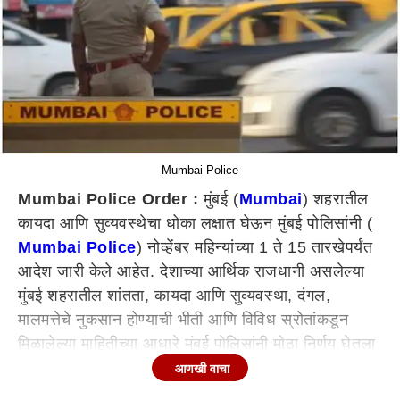
Mumbai Police
Mumbai Police Order :
मुंबई (
Mumbai
) शहरातील
कायदा आणि सुव्यवस्थेचा धोका लक्षात घेऊन मुंबई पोलिसांनी (
Mumbai Police
) नोव्हेंबर महिन्यांच्या 1 ते 15 तारखेपर्यंत
आदेश जारी केले आहेत. देशाच्या आर्थिक राजधानी असलेल्या
मुंबई शहरातील शांतता, कायदा आणि सुव्यवस्था, दंगल,
मालमत्तेचे नुकसान होण्याची भीती आणि विविध स्रोतांकडून
मिळालेल्या माहितीच्या आधारे मुंबई पोलिसांनी मोठा निर्णय घेतला
आहे. जमावबंदीसह मुंबई पोलिसांनी नवीन मार्गदर्शक सूचना जारी
आणखी वाचा
केल्या आहेत.