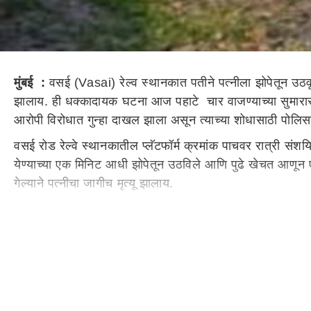
मुंबई :
वसई (Vasai) रेल्व स्थानकात पतीने पत्नीला झोपेतून उठवू
झालाय. ही धक्कादायक घटना आज पहाटे चार वाजण्याच्या सुमारास घ
आरोपी विरोधात गुन्हा दाखल झाला असून त्याच्या शोधासाठी पोल
वसई रोड रेल्वे स्थानकातील प्लॅटफॉर्म क्रमांक पाचवर रात्री सं
येण्याच्या एक मिनिट आधी झोपेतून उठविले आणि पुढे खेचत आणून एक
गेल्याने पत्नीचा जागीच मृत्यू झालाय.
पहाटे चार ते सव्वा चारच्या सुमारास एक्स्प्रेस वसई रोड रेल्वेस्
तत्काळ आपल्या पाठीवर बॅग लटकावून एका मुलाला काखेला तर एका मु
वसई लोहमार्ग पोलिसांनी सीसीटीव्ही तपासाले असता त्यात घातपात 
मुलांना घेऊन वसईहून दादर मार्गे कल्याण पर्यंत गेला असल्याच
असल्याचेही पोलिसांनी सांगितले आहे. पण पतीने हे पाऊल का उच