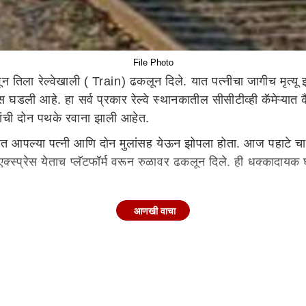
File Photo
न तिला रेल्वेखाली ( Train) ढकलून दिले. यात पत्नीचा जागीच मृत्य
डली आहे. हा सर्व प्रकार रेल्वे स्थानकातील सीसीटीव्ही कॅमेऱ्यात 
िसांची दोन पथके रवाना झाली आहेत.
शयित आपल्या पत्नी आणि दोन मुलांसह येऊन झोपला होता. आज पहाटे चार 
्स्प्रेस येताच प्लॅटफॉर्म वरून रुळावर ढकलून दिले. ही धक्कादायक घ
थानाकातून जाते. याच ट्रेनखाली ती महिला आल्याने तिचा जागीच मृत्यू झ
आणखी वाचा
लाला हाताला धरून फरार झाला. या संपूर्ण प्रकार प्लॅटफॉर्मवरील सी
असल्याचे समोर आल्यामुळे लोको पायलट यांच्या जवाबावरून हत्येचा गु
े समोर आले आहे. पण पुढचा आणखी शोध लागला नाही. वसई लोहमार्ग पो
लले हे मात्र आरोपी अटक झाल्या नंतरच समोर येईल, अशी माहिती स