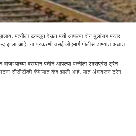
ू झालाय. पत्नीला ढकलून देऊन पती आपल्या दोन मुलांसह फरार
कैद झाला आहे. या प्रकरणी वसई लोहमार्ग पोलीस ठाण्यात अज्ञात
वाजण्याच्या दरम्यान पतीने आपल्या पत्नीला एक्सप्रेस ट्रेन
टना सीसीटीव्ही कॅमेऱ्यात कैद झाली आहे. यात अंगावरून ट्रेन
ाला आहे. ट्रेनखाली पत्नी चिरडली असल्याचे लक्षात येताच पतीने
सीटीव्हीमध्ये कैद झाले आहे.
न्हा दाखल केला आहे. गुन्ह्याचा तपास करताना हा आरोपी आपल्या
लीस, आरपीएफ, गुन्हे शाखा हे सर्वजण समांतर तपास करीत
हाय्यक पोलीस आयुक्त बाजीराव महाजन यांनी दिलीय.