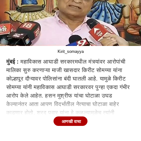
Kirit_somayya
मुंबई :
महाविकास आघाडी सरकारमधील मंत्र्यांवर आरोपांची
मालिका सुरु करणाऱ्या माजी खासदार किरीट सोमय्या यांना
कोल्हापूर दौऱ्यावर पोलिसांना बंदी घातली आहे. यामुळे किरीट
सोमय्या यांनी महाविकास आघाडी सरकारवर पुन्हा एकदा गंभीर
आरोप केले आहेत. हसन मुश्रीफ यांचा घोटाळा उघड
केल्यानंतर आता आपण विदर्भातील नेत्याचा घोटाळा बाहेर
काढणार होतो. शरद पवार यांना हे कळल्यामुळेच त्यांनी
मुख्यमंत्री उद्धव ठाकरे सांगून माझा कोल्हापूर दौरा प्रतिबंधित
आणखी वाचा
केला असल्याचा आरोप त्यांनी केला आहे.