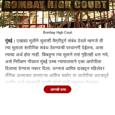
Bombay High Court
मुंबई :
एखाद्या मुलीने मुलाशी मैत्रीपूर्ण संबंध ठेवले म्हणजे ती
त्या मुलाला शारीरिक संबंध ठेवण्याची परवानगी देईलच, असा
त्याचा अर्थ होत नाही. किंबहुना त्या मुलाने तसं गृहितही धरु नये,
असे निरीक्षण नोंदवत मुंबई उच्च न्यायालयाने एका आरोपीला
दिलासा देण्यास नकार दिला. लग्नाचं आमिष दाखवून महिलेवर
लैंगिक अत्याचार करणाऱ्या आशिष चकोर या आरोपीचा अटकपूर्व
जामीन अर्ज न्यायमूर्ती भारती डांगरे यांनी नुकताच फेटाळून
लावला. आजच्या समाजात जेव्हा स्त्री-पुरुष एकत्र काम करत
आणखी वाचा
असतात, तेव्हा त्यांच्यात जवळीक निर्माण होणं स्वाभाविक असते.
ते एकतर मानसिकदृष्ट्या एकत्र जोडले जातात किंवा एकमेकांवर
मित्र म्हणून विश्वास ठेवतात. मैत्री ही कधीही लिंगावर आधारित