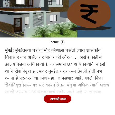
home_(1)
मुंबई:
मुंबईतल्या घराचा मोह कोणाला नसतो त्यात शासकीय
निवास स्थान असेल तर बात काही औरच … असंच काहीसं
झालंय बड्या अधिकाऱ्यांचं. जवळपास 87 अधिकाऱ्यांनी बदली
आणि सेवानिवृत्त झाल्यावर मुंबईत घर कायम ठेवली होती पण
त्यांना हे प्रकरण चांगलंच महागात पडणार आहे. बदली किंवा
सेवानिवृत्त झाल्यावर घरं कायम ठेऊन बड्या अधिका-यांनी घराचं
लाखो रुपयाचं भाडं थकवल्याचं समोर आलं आहे या सगळ्या
अधिकाऱ्यांना आता शासनानं दणका देण्याचं ठरवलं आहे
आणखी वाचा
अधिकाऱ्यांची दंडनीय रक्कम देखील लाखोंच्या घरात
आहेत. जवळपास 87 अधिकाऱ्यांच्या निवृत्तीवेतनातून किंवा