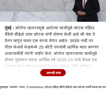
मुंबई :
कोरोना व्हायरसमुळे आलेल्या साथीमुळे कोटक महिंद्र
बँकेचे सीईओ उदय कोटक यांनी घोषणा केली आहे की यंदा ते
वेतन म्हणून फक्त एक रुपया घेणार आहेत. एवढंच नाही तर
पीएम केअर्स फंडामध्ये 25 कोटी रुपयांची आर्थिक मदत करणार
असल्याचीही त्यांनी जाहीर केलं. कोरोना व्हायरसच्या साथीमुळे
होणारं नुकसान पाहता आर्थिक वर्ष 2020-21 मध्ये केवळ एक
रुपयाच वेतन घेणार असल्याचं उदय कोटक यांनी सांगितलं.
आणखी वाचा
2019 या आर्थिक वर्षात उदय कोटक यांची बेसिक सॅलरी 27
लाख रुपये होती. कोटक महिंद्रा बँकेचं मुख्यालय मुंबईत आहे.
मुख्यपृष्ठ
बातम्या
भारत
Coronavirus | कोटक महिंद्र बँकेचे सीईओ उदय कोटक यावर्षी केवळ एक रुपय
कोटक यांच्या या घोषणेनंतर याच ग्रुपच्या टॉप लीडरशिप
टीमनेही वेतनामध्ये 15 टक्क्यांपर्यंत कपात करण्याचा निर्णय
घेतला आहे. कोटक महिंद्रा बँकेने गुरुवार (9 एप्रिल) रोजी