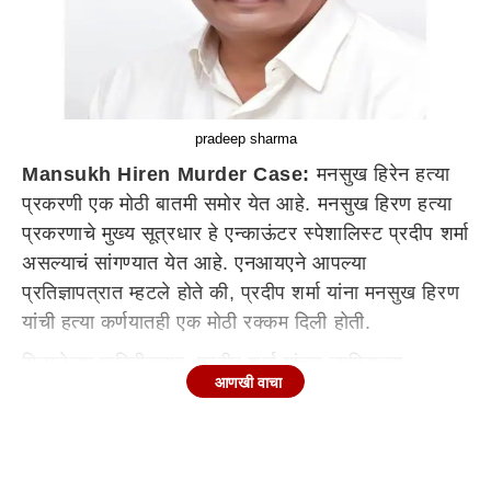
pradeep sharma
Mansukh Hiren Murder Case:
मनसुख हिरेन हत्या
प्रकरणी एक मोठी बातमी समोर येत आहे. मनसुख हिरण हत्या
प्रकरणाचे मुख्य सूत्रधार हे एन्काऊंटर स्पेशालिस्ट प्रदीप शर्मा
असल्याचं सांगण्यात येत आहे. एनआयएने आपल्या
प्रतिज्ञापत्रात म्हटले होते की, प्रदीप शर्मा यांना मनसुख हिरण
यांची हत्या कर्णयातही एक मोठी रक्कम दिली होती.
मिळालेल्या माहितीनुसार, प्रदीप शर्मा यांच्या जामिनाच्या
आणखी वाचा
सुनावणीवेळी एनआयएने मुंबई उच्च न्यायालयात जे प्रतिज्ञापत्र
दाखल केलं आहे. त्यात असं सांगण्यात आलं आहे की, सचिन
वाझेने मनसुख हिरेनची हत्या करण्यासाठी प्रदीप शर्मांना 45
लाख रूपये दिले होते. यासोबतच मनसुख हिरण यांचा हत्येचा