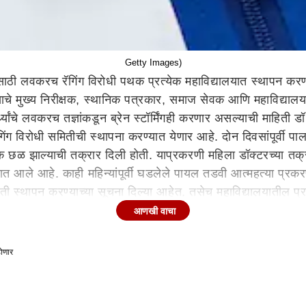
Getty Images)
यासाठी लवकरच रॅगिंग विरोधी पथक प्रत्येक महाविद्यालयात स्थापन कर
ाचे मुख्य निरीक्षक, स्थानिक पत्रकार, समाज सेवक आणि महाविद्यालयात
र्थ्यांचे लवकरच तज्ञांकडून ब्रेन स्टॉर्मिंगही करणार असल्याची माहिती
त रॅगिंग विरोधी समितीची स्थापना करण्यात येणार आहे. दोन दिवसांपूर्व
ानसिक छळ झाल्याची तक्रार दिली होती. याप्रकरणी महिला डॉक्टरच्या तक
यात आले आहे. काही महिन्यांपूर्वी घडलेले पायल तडवी आत्महत्या प्र
िती स्थापन करण्याच्या सूचना दिल्या आहेत. तसेच महाविद्यालयातील प्रथम 
िंगचे प्रकार हे प्रामुख्याने द्वितीय वर्षातील विद्यार्थ्यांकडून होतं अ
आणखी वाचा
 असल्याची माहिती डॉ. लहाने यांनी दिली आहे.
medical college raging issue
raging in colla
होणार