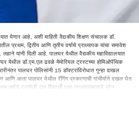
ण्यात येणार आहे, अशी माहिती वैद्यकीय शिक्षण संचालक डॉ.
ील प्रथम, द्वितीय आणि तृतीय वर्षाचे प्राध्यापक यांचा समावेश
 डॉ. लहाने यांनी दिली आहे. पालघर येथील वैद्यकीय महाविद्यालयात
ी पालघर येथील डॉ.एम.एल ढवळे मेमोरियल ट्रस्टच्या होमिओपॅथिक
्रारीनंतर पालघर पोलिसांनी 15 डॉक्टरांविरोधात गुन्हा दाखल
करण आणि आता पालघर येथील रॅगिंग प्रकरणाची गांभीर्याने दखल घेत
वर्षाचे प्रत्येकी दहा विद्यार्थी एका प्राध्यापकाकडे ब्रेन
सल्याचं निदर्शनास आले आहे. त्यामुळे महाविद्यालयातील द्वितीय
ge
Tatyarao Lahane