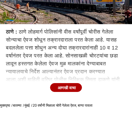
ठाणे :
ठाणे लोहमार्ग पोलिसांनी वीस वर्षांपूर्वी चोरीस गेलेला
सोन्याचा ऐवज शोधून तक्रारदाराला परत केला आहे. यासह
बदललेला पत्ता शोधुन अन्य दोघा तक्रारदारांनाही 10 व 12
वर्षानंतर ऐवज परत केला आहे. सोनसाखळी चोरटयांचा छडा
लावून हस्तगत केलेला ऐवज मुळ मालकांना देण्याबाबत
न्यायालयाचे निर्देश आल्यानंतर ऐवज प्रदान करण्यात
आला,अशी माहिती वरिष्ठ पोलीस निरिक्षक स्मिता ढाकणे यांनी
दिली. दरम्यान, इतक्या वर्षानंतर ऐन गणेशोत्सवात आपला
आणखी वाचा
चोरीला गेलेला ऐवज परत मिळाल्याने तक्रारदारांनी लोहमार्ग
पोलिसांचे आभार मानले.
मुख्यपृष्ठ
बातम्या
मुंबई
20 वर्षांनी मिळाला चोरी गेलेला ऐवज, बाप्पा पावला
ठाण्यातील रूनवाल नगर येथे राहणाऱ्या प्रिया तुपे यांची 8 ग्रॅम
वजनाची सोनसाखळी 2000 साली ठाणे रेल्वे स्थानक
परिसरातुन चोरीस गेली होती. याप्रकरणी ठाणे लोहमार्ग पोलीस