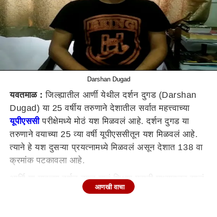
Darshan Dugad
यवतमाळ :
जिल्ह्यातील आर्णी येथील दर्शन दुगड (Darshan
Dugad) या 25 वर्षीय तरुणाने देशातील सर्वात महत्त्वाच्या
यूपीएससी
परीक्षेमध्ये मोठं यश मिळवलं आहे. दर्शन दुगड या
तरुणाने वयाच्या 25 व्या वर्षी यूपीएससीतून यश मिळवलं आहे.
त्याने हे यश दुसऱ्या प्रयत्नामध्ये मिळवलं असून देशात 138 वा
क्रमांक पटकावला आहे.
आर्णि या गावच्या दर्शन दुगड याचं शिक्षण मराठी माध्यमातून झालं.
आणखी वाचा
त्यानंतर त्याने इंजिनिअरिंगमधून पदवी घेतली. पदवी घेतल्यानंतर
दर्शनने दोन वर्षे एका खासगी कंपनीत काम केले. गेल्या तीन