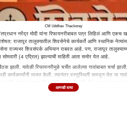
CM Uddhav Thackeray
ंनी पंतप्रधान नरेंद्र मोदी यांना रिफायनरीबाबत पत्र लिहिलं आणि
 राजापूर तालुक्यातील शिवसेनेचे कार्यकर्ते आणि स्थानिक नेत्यांमध्
शिवसेना राज्यभर शिवसंपर्क अभियान राबवत आहे. पण, राजापूर तालुक्याच्
र्णय सोमवारी (4 एप्रिल) झाल्याची माहिती आता समोर येत आहे.
ैठक झाली. यावेळी रिफायनरीमुळे चर्चेत आलेल्या गावांबाबत चर्चा झाली
कार्यकर्त्यांनी व्यक्त केली. त्यानंतर वस्तुस्थिती समजून घेत या गाव
ा आणि तालुका स्तरावरील काही कार्यकर्ते आणि नेते आपल्या पदाचा राज
आणखी वाचा
थापालथीची शक्यता आहे. काही स्थानिक प्रमुख नेते उद्धव ठाकरे यांच्य
ली आहे.
ा दिवस महत्त्वाचा! 'या' गावची ग्रामसभा निर्णायक
 काही प्रमुख आणि प्रबळ मतदारसंघांमधील राजापूर-लांजा मतदारसंघ आह
ारसंघाकडे पाहिलं जाते. पण, सध्या रिफायनरीच्या मुद्यावरुन शिवसेन