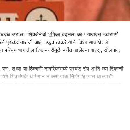
 एकच खळबळ उडाली. शिवसेनेची भूमिका बदलली का? याबाबत उघडपणे
ये प्रचंड नाराजी आहे. उद्धव ठाकरे यांनी विश्नासात घेतले
या पश्चिम भागातील रिफायनरीमुळे चर्चेत आलेल्या बारसू, सोलगांव,
. पण, सध्या या ठिकाणी नागरिकांमध्ये प्रचंड रोष आणि त्या ठिकाणी
ांमध्ये शिवसंपर्क अभियान न करण्याचा निर्णय घेण्यात आल्याची
ीनामा देत पक्षाला रामराम करण्याची देखील शक्यता आहे. त्यामुळे
ा या पत्रामुळे आणि शिवसेनेच्या भूमिकेमुळे प्रचंड नाराज असून
े. मागील 20 ते 25 वर्षे हा मतदारसंघ कायम शिवसेनेच्या मागे
ेला घेतलेली भूमिका किमान याच मतदारसंघात तरी प्रथमदर्शनी मारक