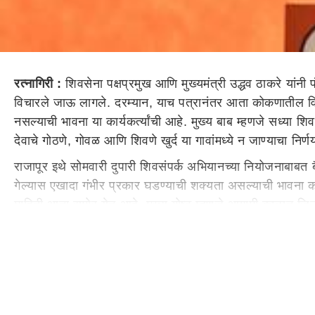
रत्नागिरी :
शिवसेना पक्षप्रमुख आणि मुख्यमंत्री उद्धव ठाकरे या
विचारले जाऊ लागले. दरम्यान, याच पत्रानंतर आता कोकणातील विशेषत:
नसल्याची भावना या कार्यकर्त्यांची आहे. मुख्य बाब म्हणजे सध्या 
देवाचे गोठणे, गोवळ आणि शिवणे खुर्द या गावांमध्ये न जाण्याचा नि
राजापूर इथे सोमवारी दुपारी शिवसंपर्क अभियानच्या नियोजनाबाबत ब
गेल्यास एखादा गंभीर प्रकार घडण्याची शक्यता असल्याची भावना काही 
माहिती आता समोर येत आहे. मुख्य गोष्ट म्हणजे आगामी काळात जिल्ह
पुढील काही दिवसांमध्ये राजापूर पश्चिम भागात शिवसेनेत मोठ्या उल
त्यांनी त्यांची ही अस्वस्थता 'एबीपी माझा'कडे बोलून देखील दाखव
Konkan Refinery : कोकणातील रिफायनरीच्या दृष्टीनं 6 एप्रिलच
बालेकिल्ल्यात नाराजीचा अर्थ काय?
मुख्य बाब म्हणजे शिवसेनेतील
उभा राहिला आहे. शिवसेनेचा कोकणातील बालेकिल्ला म्हणून या मतद