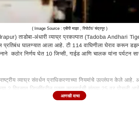
( Image Source : एबीपी माझा , रिपोर्टर/ चंद्रपूर )
rapur)
ताडोबा-अंधारी व्याघ्र प्रकल्पात (Tadoba Andhari Tiger R
खील प्रतिबंध घालण्यात आला आहे. टी 114 वाघिणीला घेराव करून डझ
ाने कठोर निर्णय घेत 10 जिप्सी, गाईड आणि चालक यांना पर्यटन साखळ
 राष्ट्रीय व्याघ्र संवर्धन प्राधिकरणाच्या नियमांचे उल्लंघन केले आह
ेल्या 2 दिवसात जिप्सींवरील एकूण कारवाईची संख्या 25 वर पोचली आ
आणखी वाचा
ासाठी हा धडक निर्णय घेण्यात आलाय.
क धक्कादायक घटना घडली होती. यात खातोडा ते मोहर्ली दरम्यानच्या रस
ना त्याच्या मागे आणि पुढे अनेक जिप्सी असल्याचा एक फोटो वायरल 
 प्रकल्पात याआधीही प्रशासनाच्या दुर्लक्षामुळे नियम मोडणाऱ्या अने