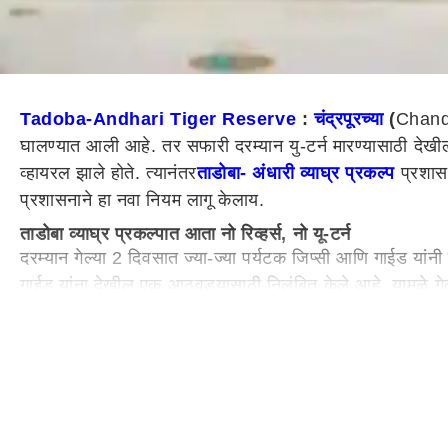
Tadoba-Andhari Tiger Reserve
:
चंद्रपूरच्या
(
Chand
घालण्यात आली आहे. तर सफारी दरम्यान यु-टर्न मारण्यासाठी दे
व्हायरल झाले होते. त्यानंतर
ताडोबा- अंधारी व्याघ्र प्रकल्प
प्रशासन
प्रशासनाने हा नवा नियम लागू केलाय.
ताडोबा व्याघ्र प्रकल्पात आता नो रिव्हर्स, नो यू-टर्न
दरम्यान गेल्या 2 दिवसात ज्या-ज्या पर्यटक जिप्सी आणि गाईड यांनी
गाईड यांना देखील एक आठवड्यासाठी निलंबित केले आहे. यामुळे ग
यांच्यावर आणत असलेला दबाव लक्षात घेता, त्यांना शिस्त लावण्य
नियम मोडल्यास कठोर कारवाईचा बडगा
ताडोबा व्याघ्र प्रकल्पात 17 एप्रिलला सकाळच्या सफारी दरम्यान ए
अडवून धरली होती. समोरून येणारा वाघ ऐन रस्त्यावरून जात असतां
धरणे पर्यटकांच्या जीवासाठी धोकादायक ठरू शकतं. ताडोबा व्याघ्र