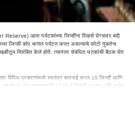
eserve) आता पर्यटकांच्या जिप्सींना रिव्हर्स घेण्यावर बंदी
नभर जिप्सी कोर भागात पर्यटन करत असल्याचे फोटो नुकतेच
ीतून निलंबित केले होते. त्यानंतर संबंधित घटकांची बैठक घेत
े. अशा विविध प्रकरणांमध्ये स्वतंत्र कारवाई करत 15 जिप्सी आणि
हे. ताडोबात वाघ बघण्यासाठी पर्यटक हे जिप्सी चालक आणि गाईड
्त्यावर पर्यटकांच्या जिप्सीने समोरून येणाऱ्या वाघाची वाट
झाला होता. सफारी दरम्यान अश्या प्रकारे वाघाची वाट अडवून
क घटना उजेडात आल्या आहेत. मात्र प्रशासनाने अद्याप कारवाईचा