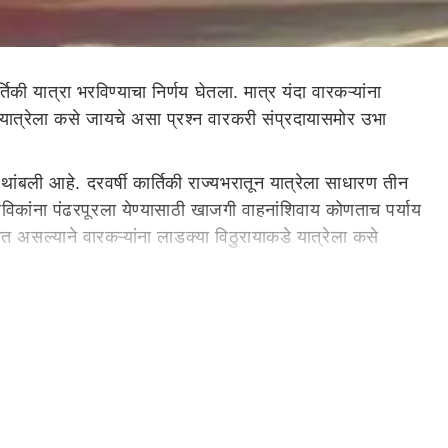
की यात्रा भरविण्याचा निर्णय घेतला. मात्र यंदा वारकऱ्यांना
यात्रेला कसे जायचे असा प्रश्न वारकरी संप्रदायासमोर उभा
थांबली आहे. दरवर्षी कार्तिकी राज्यभरातून यात्रेला साधारण तीन
िकांना पंढरपूरला येण्यासाठी खाजगी वाहनांशिवाय कोणताच पर्याय
येत असल्याने वारकऱ्यांना लाडक्या विठुरायाकडे यात्रेला कसे
 एका बाजूला एसटी कर्मचाऱ्यांचा रोष असताना यंदा जर
ात. गेल्या दोन वर्षांपासून कोरोनाच्या संकटामुळे वारकरी
ेखील मोठ्या प्रमाणात झाल्याने राज्य सरकारने निर्बंध हटवले
्यमंत्री उद्धव ठाकरे आणि उपमुख्यमंत्री अजितदादा पवार यांनी हिरवा