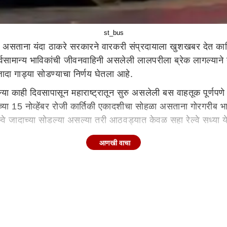
st_bus
ल्या असताना यंदा ठाकरे सरकारने वारकरी संप्रदायाला खुशखबर देत कार्ति
सामान्य भाविकांची जीवनवाहिनी असलेली लालपरीला ब्रेक लागल्याने 
जादा गाड्या सोडण्याचा निर्णय घेतला आहे.
या काही दिवसापासून महाराष्ट्रातून सुरु असलेली बस वाहतूक पूर्णपणे 
या 15 नोव्हेंबर रोजी कार्तिकी एकादशीचा सोहळा असताना गोरगरीब भाव
 रेल्वे जादाच्या सोडल्या असल्या तरी आठवड्यात केवळ सहा रेल्वे सध्या 
आणखी वाचा
दाही घरी बसूनच कार्तिकी यात्रा करावी लागणार अशी परिस्थिती आहे.
ारकरी संप्रदायाचा रोषही सरकारला सोसावा लागणार आहे.
चा असतो. राज्यभरातून हजारो भाविक या यात्रेसाठी पंढरपूरला येत असत
वेळ शासनावर आली होती. आता कोरोनाचे संकट कमी झाले असून लसीकरण द
ोहळा कोरोनाचे नियम पाळून व्हावा या वारकरी संप्रदायाच्या मागणीला मुख
ा लागले आहे.