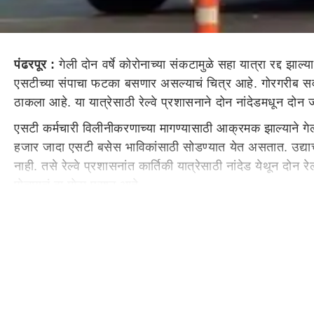
पंढरपूर :
गेली दोन वर्षे कोरोनाच्या संकटामुळे सहा यात्रा रद्द झा
एसटीच्या संपाचा फटका बसणार असल्याचं चित्र आहे. गोरगरीब सर्व
ठाकला आहे. या यात्रेसाठी रेल्वे प्रशासनाने दोन नांदेडमधून दोन 
एसटी कर्मचारी विलीनीकरणाच्या मागण्यासाठी आक्रमक झाल्याने गेल्
हजार जादा एसटी बसेस भाविकांसाठी सोडण्यात येत असतात. उद्याच्
नाही. तसे रेल्वे प्रशासनांत कार्तिकी यात्रेसाठी नांदेड येथून दोन
पोचायचं हा मोठा प्रश्न आहे.
खाजगी गाड्यांची भांडी डबल झाली असताना गोरगरीब वारकऱ्याला यं
वारकऱ्यांसाठी पंढरपूरला येण्याची पर्यायी व्यवस्था न झाल्यास व
वारकरी संप्रदायाला आषाढी, कार्तिकी हा दिवाळी सणाएवढाच महत्वा
संप्रदायाच्या यात्रा काळात पंढरपूरमध्ये संचारबंदी लावण्याची 
आहेत. त्यामुळे यंदा 15 नोव्हेंबर रोजी होणार कार्तिकी यात्रेचा स
कंदील दाखवल्याचे संकेत मिळाल्याने आता प्रशासन देखील तयारील