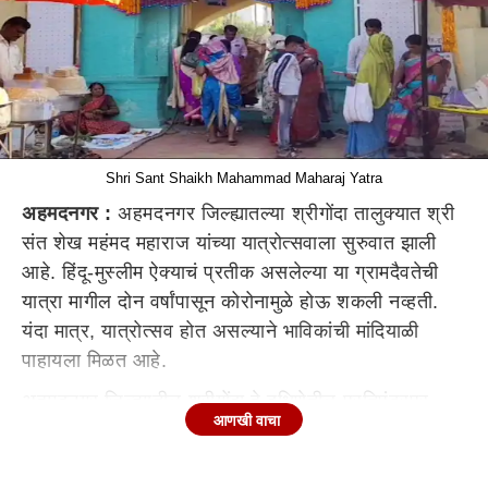
Shri Sant Shaikh Mahammad Maharaj Yatra
अहमदनगर :
अहमदनगर जिल्ह्यातल्या श्रीगोंदा तालुक्यात श्री
संत शेख महंमद महाराज यांच्या यात्रोत्सवाला सुरुवात झाली
आहे. हिंदू-मुस्लीम ऐक्याचं प्रतीक असलेल्या या ग्रामदैवतेची
यात्रा मागील दोन वर्षांपासून कोरोनामुळे होऊ शकली नव्हती.
यंदा मात्र, यात्रोत्सव होत असल्याने भाविकांची मांदियाळी
पाहायला मिळत आहे.
अहमदनगर जिल्ह्यातील श्रीगोंदा हे दक्षिणेतील प्रतिपंढरपूर
आणखी वाचा
म्हणून ओळखले जाते. छत्रपती शिवाजी महाराज यांचे आजोबा
श्रीमंत मालोजीराजे भोसले यांनी सोळाव्या शतकात श्री संत