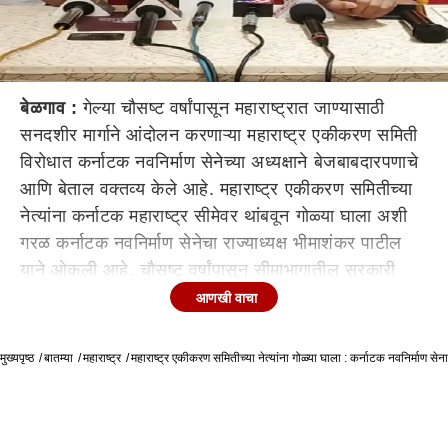
बेळगाव :
गेल्या चौसष्ट वर्षांपासून महाराष्ट्रात जाण्यासाठी
सनदशीर मार्गाने आंदोलन करणाऱ्या महाराष्ट्र एकीकरण समिती
विरोधात कर्नाटक नवनिर्माण सेनेच्या अध्यक्षाने बेजबाबदारपणाचे
आणि बेताल वक्तव्य केले आहे. महाराष्ट्र एकीकरण समितीच्या
नेत्यांना कर्नाटक महाराष्ट्र सीमेवर थांबवून गोळ्या घाला अशी
गरळ कर्नाटक नवनिर्माण सेनेचा राज्याध्यक्ष भीमाशंकर पाटील
याने ओकली आहे. चौसष्ट वर्षांपासून सीमाभागातील सरकारी
मालमत्तेचे आणि कन्नड जनतेच्या मालमत्तेचे महाराष्ट्र एकीकरण
आणखी वाचा
समिती नुकसान करत आहे. कन्नडिग जनतेच्या डोळ्यात कुसळा
प्रमाणे टोचत असलेल्या महाराष्ट्र एकीकरण समितीच्या नेत्यांना
मुख्यपृष्ठ
बातम्या
महाराष्ट्र
महाराष्ट्र एकीकरण समितीच्या नेत्यांना गोळ्या घाला : कर्नाटक नवनिर्माण सेना
गोळ्या घाला, त्याला माझा पाठिंबा आहे असे बेदरकार वक्तव्य
भीमाशंकर पाटील याने पत्रकार परिषदेत केली आहे. नागरिकत्व
कायद्यावरून सुरू असलेल्या आंदोलनात सरकारी मालमत्तेचे