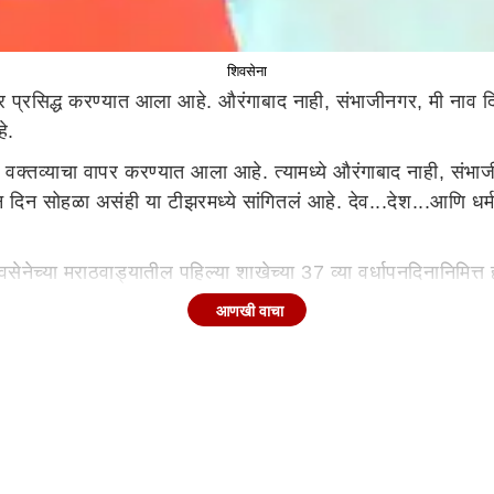
शिवसेना
 प्रसिद्ध करण्यात आला आहे. औरंगाबाद नाही, संभाजीनगर, मी नाव दि
े.
तील वक्तव्याचा वापर करण्यात आला आहे. त्यामध्ये औरंगाबाद नाही, संभ
िन सोहळा असंही या टीझरमध्ये सांगितलं आहे. देव...देश...आणि धर्म..
वसेनेच्या मराठवाड्यातील पहिल्या शाखेच्या 37 व्या वर्धापनदिनानिम
ोजी स्थापन झाली. त्या निमित्ताने आयोजित करण्यात आलेल्या या सभे
आणखी वाचा
ृतिक मंडळाच्या मैदानावर स्तंभपूजन करून पूजा करण्यात आली आहे.
ख राज ठाकरे यांची विराट सभा याच मैदानावर झाली होती. त्यांनी त्य
ीकेला तसेच भाजपकडून करण्यात येणाऱ्या टीकेला आता उद्धव ठाकरे काय उत