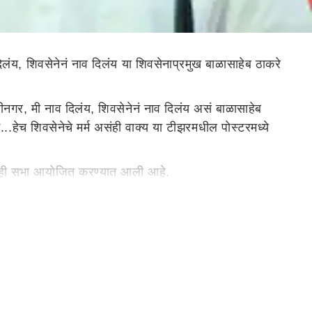
लंय, शिवसेनेनं नाव दिलंय या शिवसेनाप्रमुख बाळासाहेब ठाकरे
ाजीनगर, मी नाव दिलंय, शिवसेनेनं नाव दिलंय असं बाळासाहेब
.हेच शिवसेनेचे मर्म असंही वाक्य या टीझरमधील पोस्टरमध्ये
ित्त ही सभा आयोजित करण्यात आली आहे.
साठी संपूर्ण मराठवाड्यातील शिवसैनिक उपस्थित राहणार
ांनी महाविकास आघाडी आणि शिवसेनेवर निशाणा साधला होता. आता
्तर देणार याकडे सर्वांचं लक्ष लागलं आहे.