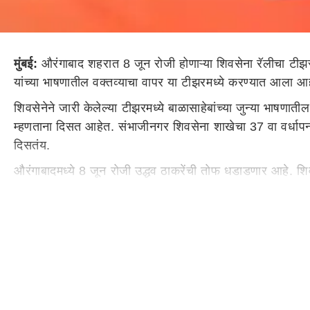
मुंबई:
औरंगाबाद शहरात 8 जून रोजी होणाऱ्या शिवसेना रॅलीचा टीझर
यांच्या भाषणातील वक्तव्याचा वापर या टीझरमध्ये करण्यात आला आह
शिवसेनेने जारी केलेल्या टीझरमध्ये बाळासाहेबांच्या जुन्या भाषणा
म्हणताना दिसत आहेत. संभाजीनगर शिवसेना शाखेचा 37 वा वर्धापन द
दिसतंय.
औरंगाबादमध्ये 8 जून रोजी उद्धव ठाकरेंची तोफ धडाडणार आहे. शि
मराठवाड्यातील शिवसेनेची पहिला शाखा औरंगाबादेत 8 जून 1985 र
असल्याचा दावा शिवसेनेकडून करण्यात येत आहे. त्यानुसार सांस्क
राज ठाकरे यांचे भाषण याच मैदानावर
गेल्या महिन्यात मनसे प्रमु
उद्धव ठाकरे सुद्धा त्याच मैदानावर सभा घेणार आहे. राज यांच्या ट
Published at:
01 Jun 2022 06:13 PM (IST)