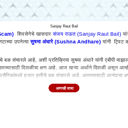
Sanjay Raut Bail
d Scam)
शिवसेनेचे खासदार
संजय राऊत (Sanjay Raut Bail)
यां
गटाच्या उपनेत्या
सुषमा अंधारे (Sushna Andhare)
यांनी ट्विट क
े बळ संचारले आहे, अशी प्रतिक्रिया सुषमा अंधारे यांनी एबीपी माझाल
च्यासाठी दिवाळीचा क्षण आहे. आज खऱ्या अर्थाने दिवाळी असून आम्ह
सैनिकांमध्ये हजार हत्तीचे बळ संचारले आहे. आमच्यासाठी आनंदाचा क
आणखी वाचा