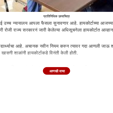
प्रातिनिधिक छायाचित्र
ई उच्च न्यायालय आपला फैसला सुनावणार आहे. हायकोर्टाच्या आजच्या नि
 रोजी राज्य सरकारनं जारी केलेल्या अधिसूचनेला हायकोर्टात आव्हान 
िद्यार्थ्याचा आहे. अचानक नवीन नियम करुन त्यावर गदा आणली जाऊ शक
ी खासगी शाळांनी हायकोर्टाकडे विनंती केली होती.
अनुदानित शाळांमध्ये 25 टक्के जागा राखीव ठेवण्याची तरतूद कायद्य
आणखी वाचा
र्थ एखाद्या गरीब मुलाला इंग्रजी शाळेत शिक्षण घेण्याची इच्छा असल
 कमी 25 टक्के जागा वंचित आणि दुर्बल घटकांतील विद्यार्थ्यांसाठ
त शासकीय किंवा अनुदानित शाळा आहेत, अशा शाळांना 25 टक्के प्रव
15.04.2024 चे यासंर्भातील पत्र जारी केलं होतं. राज्य सरकारच्या या 