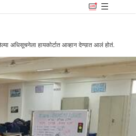
या अधिसूचनेला हायकोर्टात आव्हान देण्य़ात आलं होतं.