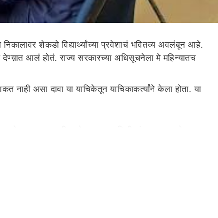
कालावर शेकडो विद्यार्थ्यांच्या प्रवेशाचं भवितव्य अवलंबून आहे.
देण्य़ात आलं होतं. राज्य सरकारच्या अधिसूचनेला मे महिन्यातच
त नाही असा दावा या याचिकेतून याचिकाकर्त्यांने केला होता. या
ात आहे.‌ मात्र सरकारी शाळेपासून एक किमी अंतरावर असलेल्या
ी तरी तो तिथं प्रवेश घेऊ शकणार नाही, असे खडेबोल हायकोर्टानं
ी राखीव ठेवणे आणि आठवी पर्यंत मोफत शिक्षण बंधनकारक आहे. या
ेशांबाबतची अट लागू नसेल, असा बदल मुख्यमंत्री
एकनाथ शिंदे
निर्णयाला मुंबई हायकोर्टानं स्थगिती दिली होती.