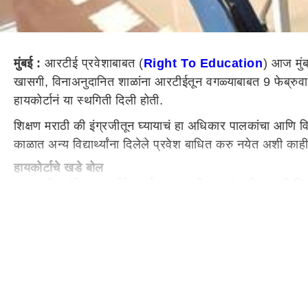
मुंबई :
आरटीई प्रवेशाबाबत (
Right To Education
) आज मुंब
खासगी, विनाअनुदानित शाळांना आरटीईतून वगळ्याबाबत 9 फेब्रुवारी
हायकोर्टानं या स्थगिती दिली होती.
शिक्षण मराठी की इंग्रजीतून घ्यायाचं हा अधिकार पालकांचा आणि व
काळात अन्य विद्यार्थ्यांना दिलेले प्रवेश बाधित करु नयेत अशी काह
हायकोर्टाचे खडे बोल
समाजातील वंचित व आर्थिक दुर्बल घटकातील मुलांसाठी खासगी विना
खासगी विनाअनुदानित शाळांना तुम्ही या तरतुदीतून वगळलंत. याचा अ
राज्य शासनाला सुनावले.
सरकारनं नेमका काय बदल केलेला?
आरटीई मधील कलम 12 नुसार खासगी विनाअनुदानित शाळांमध्ये कमीत
कलमानुसार ज्या खासगी विनाअनुदानित शाळांच्या 1 किमी. परिसरा
यांच्या सरकारने केला होता. शिक्षण संचालकांनी यासंदर्भात दिनांक 