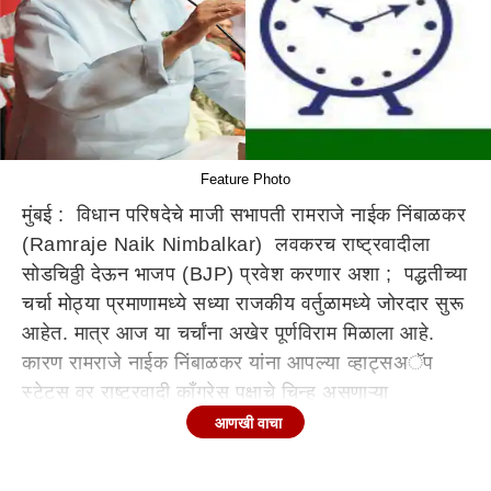
Feature Photo
मुंबई : विधान परिषदेचे माजी सभापती रामराजे नाईक निंबाळकर
(Ramraje Naik Nimbalkar) लवकरच राष्ट्रवादीला
सोडचिठ्ठी देऊन भाजप (BJP) प्रवेश करणार अशा ; पद्धतीच्या
चर्चा मोठ्या प्रमाणामध्ये सध्या राजकीय वर्तुळामध्ये जोरदार सुरू
आहेत. मात्र आज या चर्चांना अखेर पूर्णविराम मिळाला आहे.
कारण रामराजे नाईक निंबाळकर यांना आपल्या व्हाट्सअॅप
स्टेटस वर राष्ट्रवादी काँग्रेस पक्षाचे चिन्ह असणाऱ्या
घड्याळ्याचा फोटो ठेवत 'कळेल ही आशा' असा संदेश लिहिलेला
आणखी वाचा
आहे.