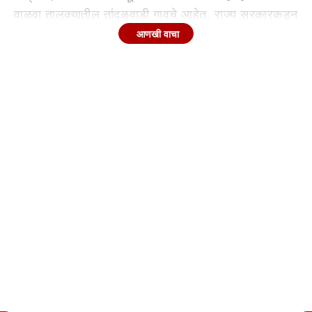
वाळवा तालुक्यातील तांदुळवाडी गावचे आहेत. राज्य सरकारकडून
केलेल्या कामाचा मोबदलाच वेळेत मिळाला नसल्यानेच त्रासाला
आणखी वाचा
कंटाळून आत्महत्या केल्याची माहिती समोर आली आहे. त्यांच्या
आत्महत्येनंतर राज्यात विरोधकांसह सरकारी कंत्राटदारांचा सुद्धा
संतापाचा कडेलोट झाला आहे. स्वाभिमानी शेतकरी संघटनेचे
अध्यक्ष माजी खासदार राजू शेट्टी यांनी मुख्यमंत्री
देवेंद्र फडणवीस
ांवर सडकून प्रहार केला आहे.