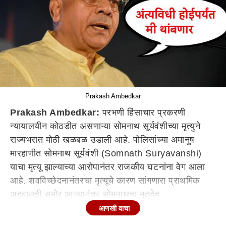
Prakash Ambedkar
Prakash Ambedkar:
परभणी हिंसाचार प्रकरणी
न्यायालयीन कोठडीत असणाऱ्या सोमनाथ सूर्यवंशीच्या मृत्युने
राज्यभरात मोठी खळबळ उडाली आहे. पोलिसांच्या अमानुष
मारहाणीत सोमनाथ सूर्यवंशी (Somnath Suryavanshi)
याचा मृत्यू झाल्याच्या आरोपानंतर राजकीय घटनांना वेग आला
आहे. शवविच्छेदनानंतरचा मृत्यूचे कारण सांगणारा प्राथमिक
अहवालही समोर आल्यानंतर सोमनाथचा मृतदेह
छत्रपती संभाजीनगर
मधून परभणीत आणला जात आहे. दरम्यान,
आणखी वाचा
परभणीत मृतदेह आणून अंत्यविधी होईपर्यंत मी थांबणार