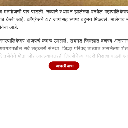
 मतमोजणी पार पाडली. नव्याने स्थापन झालेल्या पनवेल महापालिकेव
ीज केली आहे. काँग्रेसने 47 जागांसह स्पष्ट बहुमत मिळवलं. मालेगाव मह
िकेत आहे.
ानगरपालिकेवर भाजपचं कमळ उमललं. रायगड जिल्ह्यात वर्चस्व असणाऱ्य
मधील सर्व सहकारी संस्था, जिल्हा परिषद ताब्यात असलेल्या शेतकरी 
िवसेनेने मोठा जोर लावल्यानंतरही शिवसेनेच्या पदरी निराशा पडली आ
 23 काँग्रेस 02 राष्ट्रव
आणखी वाचा
पनवेल महापालिकेचा विभायनिहाय निकाल
े. 90 सदस्य संख्या असलेल्या भिवंडी महापालिकेमध्ये काँग्रेस 47 जाग
्या 20 जागांवर समाधान मानावं लागलं आहे. इथे शिवसेनेला 12 जाग
गर
: 46
पक्ष
जागा
काँग्रेस 47 भाजप 19
ी काँग्रेस 00 अपक्ष 02
 स्पष्ट बहुमत मिळालेलं नाही. त्यामुळे सत्तेच्या सारीपाटामध्ये छोट्या प