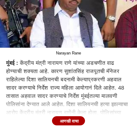
Narayan Rane
मुंबई :
केंद्रीय मंत्री नारायण राणे यांच्या अडचणीत वाढ
होण्याची शक्यता आहे. कारण सुशांतसिंह राजपूतची मॅनेजर
राहिलेल्या दिशा सालियनची बदनामी केल्याप्रकरणी अहवाल
सादर करण्याचे निर्देश राज्य महिला आयोगानं दिले आहेत. 48
तासात अहवाल सादर करण्याचे निर्देश मुंबईतल्या मालवणी
पोलिसांना देण्यात आले आहेत. दिशा सालियनची हत्या झाल्याचा
आरोप केंद्रीय मंत्री नारायण राणेंनी केला होता. पोलिसांच्या
अहवालानंतरही आणि पोस्टमार्टेम रिपोर्टनंतरही राणेंनी आरोप
आणखी वाचा
करुन दिशा सालियनची बदनामी केल्याची तक्रार किशोरी