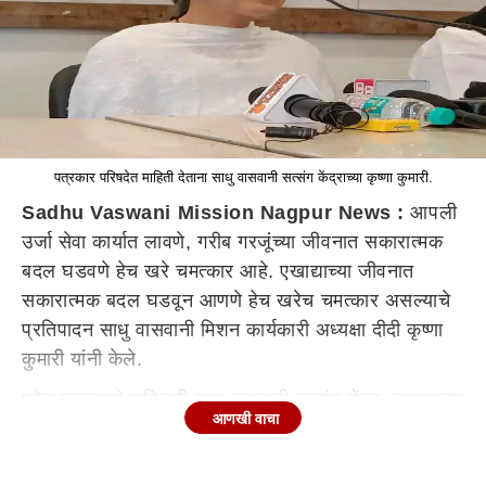
पत्रकार परिषदेत माहिती देताना साधु वासवानी सत्संग केंद्राच्या कृष्णा कुमारी.
Sadhu Vaswani Mission Nagpur News :
आपली
उर्जा सेवा कार्यात लावणे, गरीब गरजूंच्या जीवनात सकारात्मक
बदल घडवणे हेच खरे चमत्कार आहे. एखाद्याच्या जीवनात
सकारात्मक बदल घडवून आणणे हेच खरेच चमत्कार असल्याचे
प्रतिपादन साधु वासवानी मिशन कार्यकारी अध्यक्षा दीदी कृष्णा
कुमारी यांनी केले.
प्रेस क्लबमध्ये शनिवारी साधु वासवानी सत्संग सेंटर, नागपूरच्या
आणखी वाचा
वतीने उद्या, 29 जानेवारीला सायंकाळी 6.15 वाजता आयोजित
सत्संग कार्यक्रमाची माहिती देण्यासाठी झालेल्या पत्रकार