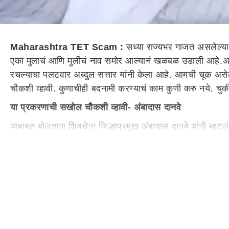
Maharashtra TET Scam :
सध्या राज्यभर गाजत असलेल्या
एका मुलाचं आणि मुलीचं नाव समोर आल्यानं खळबळ उडाली आहे.अब्दु
रचल्याचा पलटवार अब्दुल सत्तार यांनी केला आहे. आमची चूक असेल
चौकशी व्हावी. कुणाचीही बदनामी करण्याचं काम कुणी करु नये. चुक
या प्रकरणाची सखोल चौकशी व्हावी- अंबादास दानवे
याबाबत बोलताना शिवसेना जिल्हाप्रमुख अंबादास दानवे यांनी म्हटल
विरोधकांचं षढयंत्र असण्याचा प्रश्न नाही. आम्ही या प्रकरणाच्य
ते म्हणाले. सत्तारांच्या मुलांचं शिक्षण आहे, त्यांना त्यामुळंच 
हीना सत्तार, उजमा सत्तार, हुमा फरहीन सत्तार, आमेर सत्तार अशी सत्