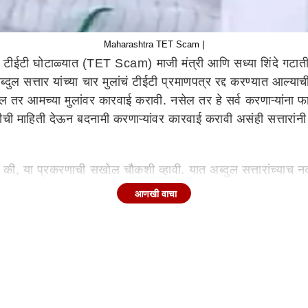
Maharashtra TET Scam |
 टीईटी घोटाळ्यात (TET Scam) माजी मंत्री आणि सध्या शिंदे गटातील
ल सत्तार यांच्या चार मुलांचं टीईटी प्रमाणपत्र रद्द करण्यात आल
 तर आमच्या मुलांवर कारवाई करावी. नसेल तर हे सर्व करणाऱ्यांना फ
ीची माहिती देऊन बदनामी करणाऱ्यांवर कारवाई करावी असंही सत्तारांनी
ं की, या प्रकरणाची सखोल चौकशी व्हावी. यात अब्दुल सत्तारांच्याच नव
ा चौकशीची मागणी करत आहोत, कुणी दोषी असेल तर त्यांना शिक्षा व्हा
आणखी वाचा
नियुक्ती मिळाली असेल. मी मुलांवर आरोप करणार नाही मात्र या प्रकरणाची
तार यांच्या मुलांची नावं आहेत.