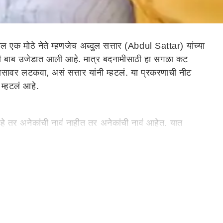
 एक मोठे नेते म्हणजेच अब्दुल सत्तार (Abdul Sattar) यांच्या
्याची बाब उजेडात आली आहे. मात्र बदनामीसाठी हा सगळा कट
ासावर लटकवा, असं सत्तार यांनी म्हटलं. या प्रकरणाची नीट
 म्हटलं आहे.
्हे तर अनेकांची नावं नाहीत तर अनेकांची नावं आहेत. यात
वी. या प्रकरणाची चौकशी सुरु आहे, त्यातच हे आढळलं आहे, असंही
 चौकशी मात्र व्हायलाच हवी, असंही अंबादास दानवे म्हणाले.