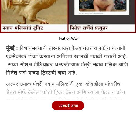
Twitter War
मुंबई :
विधानभवनाची हास्यजत्रा केल्यानंतर राजकीय नेत्यांनी
एकमेकांवर टीका करताना अतिशय खालची पातळी गाठली आहे.
सध्या सोशल मीडियावर अल्पसंख्याक मंत्री नवाब मलिक आणि
नितेश राणे यांच्या ट्विटची चर्चा आहे.
अल्पसंख्याक मंत्री नवाब मलिकांनी एका कोंबडीला मांजरीचा
चेहरा मॉर्फ केलेला फोटो ट्विट केला आणि त्याला पेहचान कौन
असं शीर्षक दिलं. तर आज नितेश राणेंनी देखील मॉर्फ केलेला
आणखी वाचा
डुकराचा फोटो ट्विट केला आहे. आणि ही प्रजाती फक्त भंगारात
आढळते असा मजकूर त्याला जोडलाय. अशा पद्धतीनं
एकमेकांवर टीका करताना नेते महाराष्ट्राची राजकीय संस्कृती
विसरलेत का असा सवाल सर्व स्तरातून विचारला जातोय.