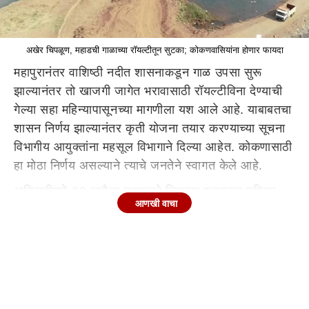
अखेर चिपळूण, महाडची गाळाच्या रॉयल्टीतून सुटका; कोकणवासियांना होणार फायदा
महापुरानंतर वाशिष्ठी नदीत शासनाकडून गाळ उपसा सुरू
झाल्यानंतर तो खाजगी जागेत भरावासाठी रॉयल्टीविना देण्याची
गेल्या सहा महिन्यापासूनच्या मागणीला यश आले आहे. याबाबतचा
शासन निर्णय झाल्यानंतर कृती योजना तयार करण्याच्या सूचना
विभागीय आयुक्तांना महसूल विभागाने दिल्या आहेत. कोकणासाठी
हा मोठा निर्णय असल्याने त्याचे जनतेने स्वागत केले आहे.
अतिवृष्टीमुळे 22 जुलैला महापुराने चिपळूण शहरासह परिसर
आणखी वाचा
उद्ध्वस्त झाला होता. त्यामुळे शहरातून वाहणाऱ्या वाशिष्टीसह
शिव नदीतील गाळाचा मुद्दा प्रकर्षांने पुढे आला. त्यानंतर गाळ
काढण्यासह तो गाळ सर्वसामान्यांना रॉयलटीविना देण्याची
परवानगी मिळण्याबाबत आमदार शेखर निकम यांनी उपमुख्यमंत्री
अजित पवार, महसूलमंत्री बाळासाहेब थोरात यांच्याबरोबर बैठक
घेतली. यावेळी गाळ काढण्यासाठी 10 कोटींच्या निधीला मंजुरी