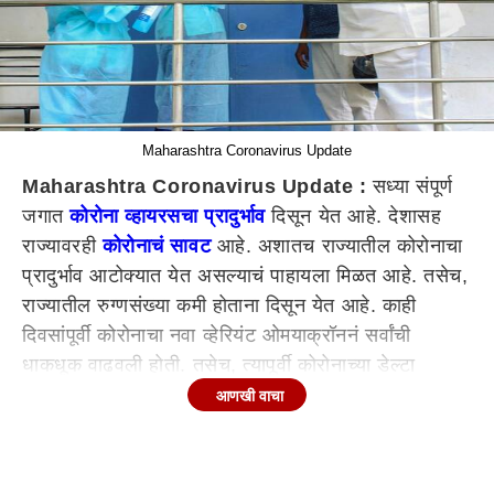
Maharashtra Coronavirus Update
Maharashtra Coronavirus Update :
सध्या संपूर्ण
जगात
कोरोना व्हायरसचा प्रादुर्भाव
दिसून येत आहे. देशासह
राज्यावरही
कोरोनाचं सावट
आहे. अशातच राज्यातील कोरोनाचा
प्रादुर्भाव आटोक्यात येत असल्याचं पाहायला मिळत आहे. तसेच,
राज्यातील रुग्णसंख्या कमी होताना दिसून येत आहे. काही
दिवसांपूर्वी कोरोनाचा नवा व्हेरियंट ओमयाक्रॉननं सर्वांची
धाकधूक वाढवली होती. तसेच, त्यापूर्वी कोरोनाच्या डेल्टा
व्हेरियंटनं धुमाकूळ घातला होता. तेव्हापासून देशासह राज्यात
आणखी वाचा
निर्बंध लादण्यात आले होते. अशातच कोरोना असाच नियंत्रणात
राहिल्यास मार्चनंतर 100 टक्के अनलॉकचा निर्णय घेता येईल,
असे संकेत प्रशासनाकडून देण्यात आले आहेत.