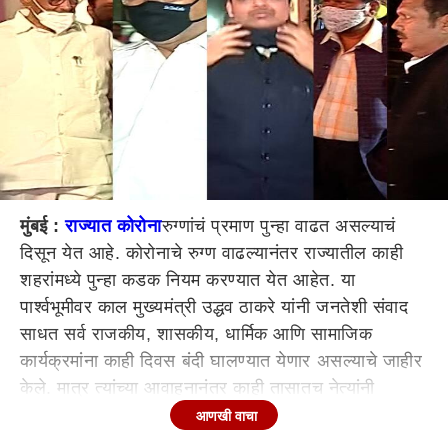
मुंबई :
राज्यात कोरोना
रुग्णांचं प्रमाण पुन्हा वाढत असल्याचं
दिसून येत आहे. कोरोनाचे रुग्ण वाढल्यानंतर राज्यातील काही
शहरांमध्ये पुन्हा कडक नियम करण्यात येत आहेत. या
पार्श्वभूमीवर काल मुख्यमंत्री उद्धव ठाकरे यांनी जनतेशी संवाद
साधत सर्व राजकीय, शासकीय, धार्मिक आणि सामाजिक
कार्यक्रमांना काही दिवस बंदी घालण्यात येणार असल्याचे जाहीर
केले. मात्र त्यांच्या आवाहनानंतर काही तासातच नेत्यांनी
लग्नकार्याला उपस्थित राहात नियमांना हरताळ फासला आहे.
आणखी वाचा