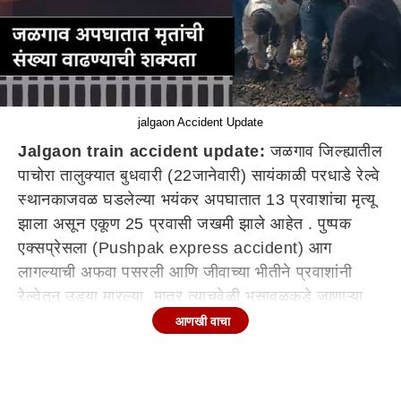
jalgaon Accident Update
Jalgaon train accident update:
जळगाव जिल्ह्यातील
पाचोरा तालुक्यात बुधवारी (22जानेवारी) सायंकाळी परधाडे रेल्वे
स्थानकाजवळ घडलेल्या भयंकर अपघातात 13 प्रवाशांचा मृत्यू
झाला असून एकूण 25 प्रवासी जखमी झाले आहेत . पुष्पक
एक्सप्रेसला (Pushpak express accident) आग
लागल्याची अफवा पसरली आणि जीवाच्या भीतीने प्रवाशांनी
रेल्वेतून उड्या मारल्या .मात्र त्याचवेळी भुसावळकडे जाणाऱ्या
कर्नाटक एक्सप्रेसच्या धडकेत प्रवाशांच्या शरीराचे तुकडे झाले
आणखी वाचा
.अनेक जण जखमी झाले . अपघाताची माहिती मिळाल्यानंतर मृत
आणि जखमी प्रवाशांचे नातेवाईक मुंबईहून जळगावला पोहोचले
आहेत . यात अनेक जण बेपत्ता असल्याची माहिती सूत्रांनी दिली