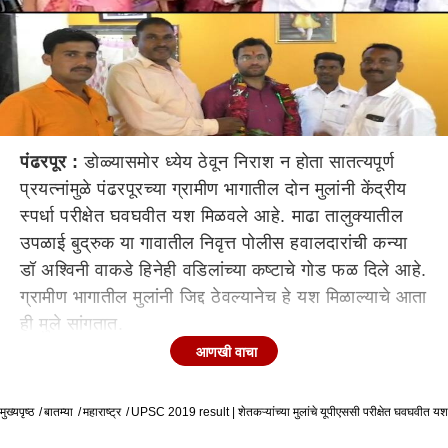
पंढरपूर :
डोळ्यासमोर ध्येय ठेवून निराश न होता सातत्यपूर्ण
प्रयत्नांमुळे पंढरपूरच्या ग्रामीण भागातील दोन मुलांनी केंद्रीय
स्पर्धा परीक्षेत घवघवीत यश मिळवले आहे. माढा तालुक्यातील
उपळाई बुद्रुक या गावातील निवृत्त पोलीस हवालदारांची कन्या
डॉ अश्विनी वाकडे हिनेही वडिलांच्या कष्टाचे गोड फळ दिले आहे.
ग्रामीण भागातील मुलांनी जिद्द ठेवल्यानेच हे यश मिळाल्याचे आता
ही मुले सांगतात.
आणखी वाचा
पंढरपूर तालुक्यातील खर्डी सारख्या छोट्याश्या गावातील राहुल
चव्हाण या तरुणाने UPSC च्या परीक्षेत थेट 109 रँक मिळवला
मुख्यपृष्ठ
आहे. खर्डी आणि पंढरपूर मध्ये आपले शिक्षण पूर्ण केल्यावर पुढील
बातम्या
महाराष्ट्र
UPSC 2019 result | शेतकऱ्यांच्या मुलांचे यूपीएससी परीक्षेत घवघवीत यश
शिक्षणासाठी पुणे येथे राहुल ने प्रवेश घेतला आणि कोणत्याही