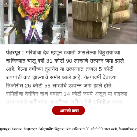
पंढरपूर :
गरिबांचा देव म्हणून ख्याती असलेल्या विठुरायाच्या
खजिन्यात चालू वर्षी 31 कोटी 90 लाखाचे उत्पन्न जमा झाले
आहे. गेल्या वर्षीच्या तुलनेत या उत्पन्नात तब्बल 5 कोटी
रुपयांची वाढ झाल्याचे समोर आले आहे. गेल्यावर्षी देवाच्या
तिजोरीत 26 कोटी 56 लाखांचे उत्पन्न जमा झाले होते.
समितीचा दैनंदिन खर्च वर्षाला 14 कोटी रुपये असून या वाढत्या
उत्पन्नामुळे भाविकांना जास्तीच्या सुविधा देणे समितीला शक्य
होणार आहे. तसेच विविध बँकांमध्ये समितीच्या 80 कोटी
आणखी वाचा
रुपयांच्या ठेवी असून याद्वारे समितीस 6 कोटी रुपयांहून अधिक
व्याज प्राप्त होते, असेही त्यांनी सांगितले. यंदा सर्वाधिक मदत ही
मुख्यपृष्ठ
बातम्या
महाराष्ट्र
कोट्यधीश विठुराया, यंदा खजिन्यात 31 कोटी 90 लाख रुपये, गेल्यावर्षीच्या त
हुंडीपेटीतून जमा झाली असून या माध्यमातून 5 कोटी 53