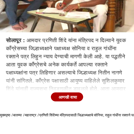
सोलापूर :
आमदार प्रणिती शिंदे यांना मंत्रिपद न दिल्याने युवक
काँग्रेसच्या जिल्हाध्यक्षाने पक्षाध्यक्ष सोनिया व राहुल गांधींना
रक्ताने पत्र लिहुन न्याय देण्याची मागणी केली आहे. या पद्धतीने
आता युवक काँग्रेसचे अनेक कार्यकर्ते आपल्या रक्ताने
पक्षाध्यक्षांना पत्र लिहिणार असल्याचे जिल्हाध्यक्ष नितीन नागणे
यांनी सांगितले. काँग्रेस पक्षासाठी आयुष्य वाहिलेले सुशिलकुमार
शिंदे यांनाही राज्यसभा निवडणुकीत डावलले होते. आता आमदार
प्रणिती शिंदे यांनाही मंत्रीपद न दिल्याने काँग्रेस कार्यकर्ते
आणखी वाचा
नाराज असल्याचे नागणे म्हणाले. सोलापूर मध्य मतदारसंघाच्या
आमदार प्रणिती शिंदे यांना मंत्रिपद न दिल्याने कार्यकर्ते नाराज
मुख्यपृष्ठ
बातम्या
महाराष्ट्र
प्रणिती शिंदेंच्या मंत्रिपदासाठी जिल्हाध्यक्षाचे सोनिया, राहुल गांधींना रक्ताने प
झालेत. त्यामुळे नाराज युवक काँग्रेसचे पदाधिकारी सामूहिक
राजीनामे देणार आहेत. प्रदेश काँग्रेसच्या अंतर्गत गटबाजीमुळे