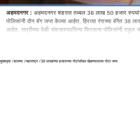
अहमदनगर :
अहमदनगर शहरात तब्बल 38 लाख 50 हजार रुपयांची रोक
पोलिसांनी दोन बॅग जप्त केल्या आहेत. हिरव्या रंगाच्या बॅगेत 38 लाख
आहेत. रात्रीच्या वेळी संशयास्पदरित्या फिरताना पोलिसांनी राहुल भ
नोटा बाळगण्याचा काय उद्देश होता, याबाबत पोलीस तपास करत आह
Tags:
One thousand
रोकड
Notes
नोटा
एक
मुख्यपृष्ठ
बातम्या
महाराष्ट्र
38 लाखांच्या हजाराच्या नोटांसोबत खेळण्यातल्या नोटा जप्त