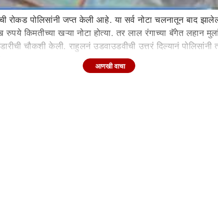
ड पोलिसांनी जप्त केली आहे. या सर्व नोटा चलनातून बाद झालेल्या 
 रुपये किमतीच्या खऱ्या नोटा होत्या. तर लाल रंगाच्या बॅगेत लहान मुलांच
ंडारीची चौकशी केली. राहुलनं उडवाउडवीची उत्तरं दिल्यानं पोलिसांनी त्
ेत.
आणखी वाचा
 हजार
अहमदनगर
cash
ahmednagar