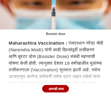
Booster dose
Maharashtra Vaccination :
पंतप्रधान नरेंद्र मोदी
(Narendra Modi) यांनी काही दिवसांपूर्वी लसीकरण
आणि बूस्टर डोस (Booster Dose) संबंधी महत्त्वाची
घोषणा केली होती. त्यानुसार देशात 18 वर्षांखालील मुलांच्या
लसीकरणाला (Vaccination) सुरुवात झाली आहे. तसेच
आजपासून आरोग्य कर्मचारी तसेच फ्रंट लाइन वर्कर्स यांना
बूस्टर डोस देण्यास देखील सुरुवात होत आहे. देशभरात
आणखी वाचा
सध्या लसीकरण वेगानं सुरु आहे. सर्वांना लसीचे दोन डोस
दिले जात आहेत. मा त्या पार्श्वभूमीवर अनेक देशात बूस्टर
डोस देण्यात येत आहे. आता भारतातही बूस्टर डोस देण्यात
येणार आहे. आज, 10 जानेवारीपासून आरोग्य कर्मचारी,