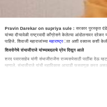
Pravin Darekar on supriya sule :
सरकार पुरस्कृत दंडे
यांच्या दौऱ्यावेळी राष्ट्रवादी काँग्रेसने केलेल्या आंदोलनावर द
पाहिजे. शिवाजी महाराजांच्या
महाराष्ट्र
ात अशी वक्तव्य कशी केली
शिवसेनेचे संभाजीराजे यांच्याबद्दलचे प्रेम दिसून आले
शरद पवारसाहेब यांनी संभाजीराजेंना राज्यसभेसाठी पाठींबा देऊ म्
म्हणाले. संभाजीराजे यांची महाविकास आघाडी फसवणूक करत असल्याच
असल्याचे ते म्हणाले.
चंद्रकांतदादांवर टीका करण्याइतके रोहित 
रोहित पवार यांनी चंद्रकांत पाटील यांच्यावर केलेल्या टीकेवरही दर
पवार आहेत त्यामुळे रोहित पवार यांनी चंद्रकांतदादा यांना सल्ला
आणत आहेत असेही दरेकर म्हणाले.
काय म्हणाले होते रोहित पवार