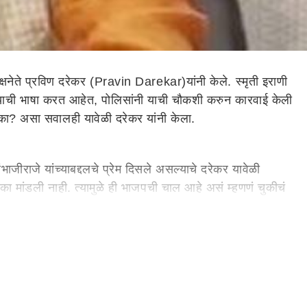
षनेते प्रविण दरेकर (Pravin Darekar)यांनी केले. स्मृती इराणी
 तोडण्याची भाषा करत आहेत, पोलिसांनी याची चौकशी करुन कारवाई केली
? असा सवालही यावेळी दरेकर यांनी केला.
जीराजे यांच्याबद्दलचे प्रेम दिसले असल्याचे दरेकर यावेळी
ा मांडली नाही. त्यामुळे ही भाजपची चाल आहे असं म्हणणं चुकीचं
पवार मोठे नसल्याचे दरेकर यावेळी म्हणाले. पवार साहेब किंवा दुसरे
तलं आहे का? मग टीका कशाला करता. रोहित पवार हे बुजुर्गपणाचा आव