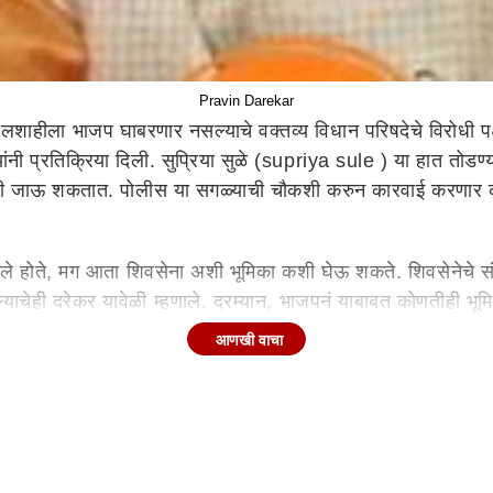
Pravin Darekar
लशाहीला भाजप घाबरणार नसल्याचे वक्तव्य विधान परिषदेचे विरोधी पक्
रेकर यांनी प्रतिक्रिया दिली. सुप्रिया सुळे (supriya sule ) या हात
 जाऊ शकतात. पोलीस या सगळ्याची चौकशी करुन कारवाई करणार का
हटले होते, मग आता शिवसेना अशी भूमिका कशी घेऊ शकते. शिवसेनेचे संभा
ेही दरेकर यावेळी म्हणाले. दरम्यान, भाजपनं याबाबत कोणतीही भूमिक
पवार मोठे नाहीत
आणखी वाचा
ेकर यांनी प्रतिक्रिया दिली. चंद्रकांतदादांवर टीका करण्याइतके रोहित 
 देऊ नयेत असेही ते म्हणाले. चंद्रकांतदादांनी हे सगळं करायला सांगि