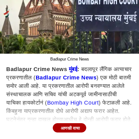
Badlapur Crime News
Badlapur Crime News
मुंबई
:
बदलापूर लैंगिक अत्याचार
प्रकरणातील (
Badlapur Crime News
) एक मोठी बातमी
समोर आली आहे. या प्रकरणातील आरोपी बनवण्यात आलेले
संस्थाचालक आणि सचिव यांची अटकपूर्व जामीनासाठीची
याचिका हायकोर्टानं (
Bombay High Court
) फेटाळली आहे.
किंबहुना याप्रकरणातील दोघे आरोपी अद्याप फरार आहेत.
घटनेनंतर गुन्हा दाखल होण्याआधीच हे दोन्ही आरोपी फरार होते.
तर घटनेच्या महिनाभरानंतरही संबंधित आरोपींचा शोध घेण्यात
आणखी वाचा
तपासयंत्रणेला अपयश येत असल्या ठपका ठेवत या प्रकारणी