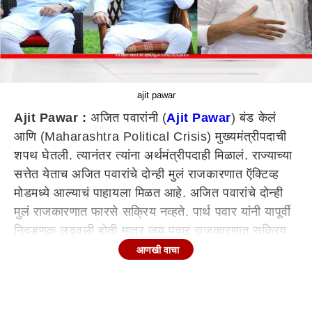
ajit pawar
Ajit Pawar :
अजित पवारांनी (
Ajit Pawar
) बंड केलं
आणि (Maharashtra Political Crisis) मुख्यमंत्रीपदाची
शपथ घेतली. त्यानंतर त्यांना अर्थमंत्रीपदाही मिळालं. राज्याच्या
सत्तेत येताच अजित पवारांचे दोन्ही मुलं राजकारणात ऍक्टिव्ह
मोडमध्ये आल्याचं पाहायला मिळत आहे. अजित पवारांचे दोन्ही
मुलं राजकारणात फारसे सक्रिय नव्हते. पार्थ पवार यांनी यापूर्वी
निवडणूक लढवली होती मात्र जय पवार राजकारणात सक्रिय
नव्हते. आता अजित पवार सत्तेत (Parth pawar and jay
आणखी वाचा
pawar) आल्याने वडिलांच्या मागे दोन्ही मुलं राजकारणात पुन्हा
एकदा सक्रिय होऊ पाहत आहेत.