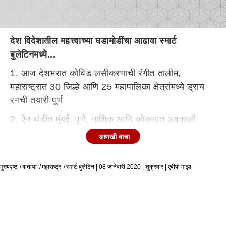
देश विदेशातील महत्त्वाच्या घडामोडींचा आढावा स्मार्ट
बुलेटिनमध्ये...
1. आज देशभरात कोविड लसीकरणाची रंगीत तालीम,
महाराष्ट्रात 30 जिल्हे आणि 25 महापालिका क्षेत्रांमध्ये ड्राय
रनची तयारी पूर्ण
2. ऐन थंडीत मुंबई, पुणे, नाशिक आणि कोकणात अवकाळी
पावसाची हजेरी, द्राक्ष आणि आंब्यासह अनेक पिकांना फटका,
आणखी वाचा
शेतकरी चिंतातूर
3. पोलीस भरतीचा जीआर तीन दिवसांतच रद्द, अनिल देशमुख
मुख्यपृष्ठ
बातम्या
महाराष्ट्र
स्मार्ट बुलेटिन | 08 जानेवारी 2020 | शुक्रवार | एबीपी माझा
यांची घोषणा, एसईबीसी उमेदवारांसाठी सरकार शुद्धीपत्रक
काढणार
4. नाशिकमध्ये भाजपला मोठं खिंडार पडण्याची शक्यता, वसंत
गीते, सुनील बागुल शिवसेनेच्या वाटेवर, आज पक्षप्रवेशाची