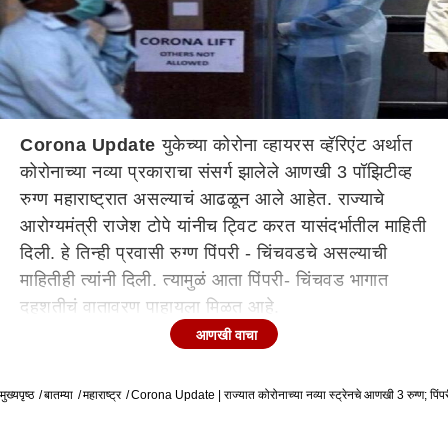
Corona Update
युकेच्या कोरोना व्हायरस व्हॅरिएंट अर्थात
कोरोनाच्या नव्या प्रकाराचा संसर्ग झालेले आणखी 3 पॉझिटीव्ह
रुग्ण महाराष्ट्रात असल्याचं आढळून आले आहेत. राज्याचे
आरोग्यमंत्री राजेश टोपे यांनीच ट्विट करत यासंदर्भातील माहिती
दिली. हे तिन्ही प्रवासी रुग्ण पिंपरी - चिंचवडचे असल्याची
माहितीही त्यांनी दिली. त्यामुळं आता पिंपरी- चिंचवड भागात
दहशतीचं वातावरण पाहायला मिळत आहे.
आणखी वाचा
'ब्रिटनमधील नवीन कोरोना स्ट्रेनचे राज्यात आणखी 3 प्रवाशी
आढळले. तिनही प्रवाशी पिंपरी चिंचवडचे असून नव्या कोरोना
मुख्यपृष्ठ
स्ट्रेनचे राज्यात आता एकूण 11 प्रवाशी झाले आहेत', असं
बातम्या
महाराष्ट्र
Corona Update | राज्यात कोरोनाच्या नव्या स्ट्रेनचे आणखी 3 रुग्ण; पिंप
ट्विट टोपे यांनी केलं.