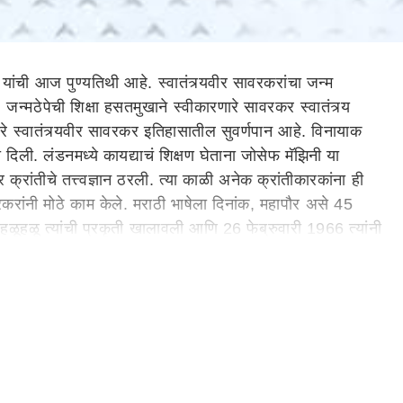
 यांची आज पुण्यतिथी आहे. स्वातंत्र्यवीर सावरकरांचा जन्म
 जन्मठेपेची शिक्षा हसतमुखाने स्वीकारणारे सावरकर स्वातंत्र्य
ारे स्वातंत्र्यवीर सावरकर इतिहासातील सुवर्णपान आहे. विनायाक
नी दिली. लंडनमध्ये कायद्याचं शिक्षण घेताना जोसेफ मॅझिनी या
्रांतीचे तत्त्वज्ञान ठरली. त्या काळी अनेक क्रांतीकारकांना ही
रकरांनी मोठे काम केले. मराठी भाषेला दिनांक, महापौर असे 45
 हळूहळू त्यांची प्रकृती खालावली आणि 26 फेब्रुवारी 1966 त्यांनी
ibai Joshi)
तादेता 26 फेब्रुवारी 1887 साली आनंदीबाई यांचे निधन झाले.
ेरचे नाव. घरची परिस्थिती हालाखीची असल्याने मुलीच्या भावी
 यांच्या सोबत त्यांचा विवाह झाला आणि यमुना आनंदी जोशी झाली.
नंदीबाईंनी घेतली. तितकीच मेहनत गोपाळरावांनीही घेतली. त्यांना