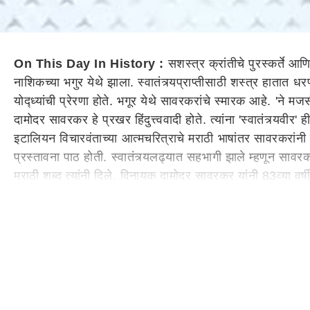
On This Day In History :
सशस्त्र क्रांतीचे पुरस्कर्ते आण
नाशिकच्या भगुर येथे झाला. स्वातंत्र्यप्राप्तीसाठी शस्त्र हातात 
योद्ध्यांची प्रेरणा होते. भगूर येथे सावरकरांचे स्मारक आहे. 'ने
दामोदर सावरकर हे प्रखर हिंदुत्त्ववादी होते. त्यांना 'स्वातंत्र्यव
इटालियन विचारवंताच्या आत्मचरित्राचे मराठी भाषांतर सावरकरांनी के
प्रस्तावना पाठ होती. स्वातंत्र्यलढ्यात सहभागी झाले म्हणून साव
मराठी शब्द त्यांनी दिले. विनायक दामोदर सावरकर यांनी 83व्या वर्
अखेरचा श्वास घेतला.
1887 : भारताच्या पहिल्या महिला डॉक्टर आनंदीबाई गोपाळरा
आनंदीबाई जोशी या भारताच्या पहिल्या महिला डॉक्टर होत्या. वयाच्य
अमेरिकेच्या येथून त्यांनी वैद्यकशास्त्राची पदवी मिळवली. केवळ भ
आयुष्याचा विचार करता यांनी तिचं लग्न करण्याचा निर्णय घेतला.
गोपाळराव जोशी यांचा हट्ट होता की, त्यांच्या पत्नीने उच्च शिक्ष