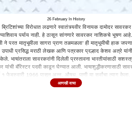
26 February In History
ि ब्रिटिशांच्या विरोधात लढणारे स्वातंत्र्यवीर विनायक दामोदर सावरकर
धरण्याशिवाय पर्याय नाही. हे ठासून सांगणारे सावरकर नाशिकचे भूषण आहे.
 मजसी ने परत मातृभूमीला सागरा प्राण तळमळला' ही मातृभूमीची हाक जपण
ीर' ही उपाधी प्रसिद्ध मराठी लेखक आणि पत्रकार प्रल्हाद केशव अत्रे यां
ले. भाषांतराला सावरकरांनी दिलेली प्रस्तावना भारतीयांसाठी सशस्त्र क
रकर यांची बॅरिस्टर पदवी काढून घेण्यात आली. भाषाशुद्धीकरणासाठी साव
षी १ फेब्रुवारी 1966 पासून अन्न, औषध, पाणी या सर्वांचा त्याग केला.
आणखी वाचा
व जोशी यांची पुण्यतिथी (India's First Female Doctor Anand
ा अवघ्या 21 व्या वर्षी क्षयरोगाने त्यांना गाठलं. आजारपणाशी लढा दे
ारतातच नव्हे तर जगभरात त्यांचं कौतुक झालं. यमुना हे आनंदीबाईचे माह
 सरकारी नोकरीत असलेला पण तब्बल 20 वर्ष मोठ्या बिजवर गोपाळ जोशी
ण घ्यावं आणि इंग्रजी भाषा ही यायलाच पाहिजे. त्यासाठी जितकी मेहनत आ