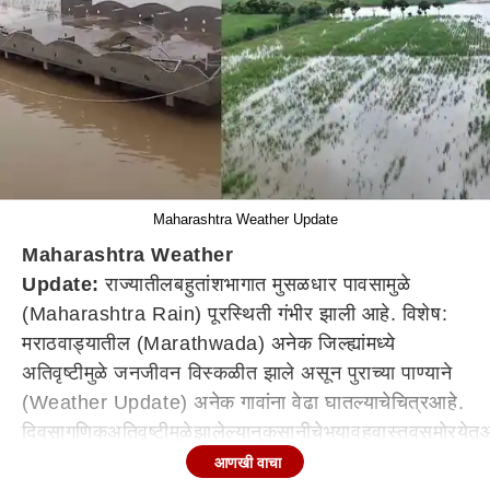
Maharashtra Weather Update
Maharashtra Weather
Update:
राज्या
तील
बहुतांश
भागात
मुसळधार पावसामुळे
(Maharashtra Rain) पूरस्थिती गंभीर झाली आहे.
विशेष
:
मराठवाड्यातील (Marathwada)
अनेक जिल्ह्यांमध्ये
अतिवृष्टी
मुळे
जनजीवन विस्कळीत झाले असून पुराच्या पाण्याने
(Weather Update) अनेक गावांना वेढा
घातल्याचे
चित्र
आहे
.
दिवसा
गणिक
अतिवृष्टी
मुळे
झालेल्या
नुकसानीचे
भयावह
वास्तव
समोर
येत
आ
तर
या
पावसाचा (
Rain Update
आणखी वाचा