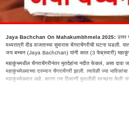
Jaya Bachchan On Mahakumbhmela 2025:
उत्तर 
मध्यरात्री दीड वाजताच्या सुमारास चेंगराचेंगरीची घटना घडली. य
जय बच्चन (Jaya Bachchan) यांनी काल (3 फेब्रुवारी) महाकुंभ
महाकुंभमधील चेंगराचेंगरीनंतर मृतदेहांना नदीत फेकलं, असा दावा 
महाकुंभमेळ्याच्या दरम्यान चेंगराचेंगरी झाली. त्यावेळी ज्या भाविका
महाकुंभमेळ्यात आहे. कारण त्या ठिकाणी कुठलीही स्वच्छता केली जा
जया बच्चन नेमकं काय म्हणाल्या?
मृतदेह पाण्यात फेकण्यात आल्याने पाणी दुषित झालं आहे. हे पाणी ल
दिलं नाही. ज्या भाविकांचा मृत्यू झाला ते मृतदेह थेट पाण्यात फे
नाहीय, अशी टीका जया बच्चन यांनी यावेळी केली.