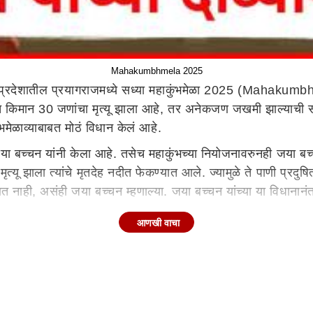
Mahakumbhmela 2025
प्रदेशातील प्रयागराजमध्ये सध्या महाकुंभमेळा 2025 (Mahakumbh
ात किमान 30 जणांचा मृत्यू झाला आहे, तर अनेकजण जखमी झाल्याची सूत
मेळाव्याबाबत मोठं विधान केलं आहे.
जया बच्चन यांनी केला आहे. तसेच महाकुंभच्या नियोजनावरुनही जया बच्
ंचा मृत्यू झाला त्यांचे मृतदेह नदीत फेकण्यात आले. ज्यामुळे ते पाणी प्
त नाही, असंही जया बच्चन म्हणाल्या. जया बच्चन यांच्या या विधानानं
आणखी वाचा
ोकांपर्यंत तसंच पोहचतं आहे. तसंच लोकांचं लक्ष या घटनेकडून विचलित
कण्यात आले. तसेच उत्तर प्रदेशातील योगी आदित्यनाथ यांच्या नेतृत्वाख