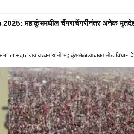
कुंभमधील चेंगराचेंगरीनंतर अनेक मृतदेह नदीत
दार जय बच्चन यांनी महाकुंभमेळाव्याबाबत मोठं विधान क