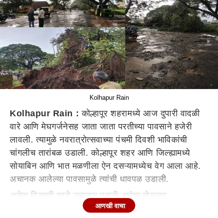
Kolhapur Rain
Kolhapur Rain :
कोल्हापूर शहरामध्ये आज दुपारी वादळी
वारे आणि मेघगर्जनेसह जाता जाता परतीच्या पावसाने हजेरी
लावली. त्यामुळे नवरात्रोत्सवाच्या पंचमी दिवशी भाविकांची
चांगलीच तारांबळ उडाली. कोल्हापूर शहर आणि जिल्ह्यामध्ये
सोयाबिन आणि भात मळणीला ऐन दसऱ्यामध्येच वेग आला आहे.
अचानक आलेल्या पावसामुळे त्यांची धावपळ उडाली.
अनेक ठिकाणी झाडे उन्मळून पडली, फांद्या मोडल्या
आणखी वाचा
कोल्हापूरमध्ये झालेल्या वादळी पावसाने अनेक ठिकाणी झाडे