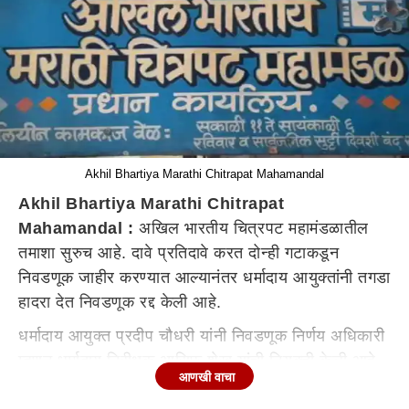
Akhil Bhartiya Marathi Chitrapat Mahamandal
Akhil Bhartiya Marathi Chitrapat
Mahamandal :
अखिल भारतीय चित्रपट महामंडळातील
तमाशा सुरुच आहे. दावे प्रतिदावे करत दोन्ही गटाकडून
निवडणूक जाहीर करण्यात आल्यानंतर धर्मादाय आयुक्तांनी तगडा
हादरा देत निवडणूक रद्द केली आहे.
धर्मादाय आयुक्त प्रदीप चौधरी यांनी निवडणूक निर्णय अधिकारी
म्हणून धर्मादाय निरीक्षक आसिफ शेख यांची नियुक्ती केली आहे.
आणखी वाचा
निवडणूक नियंत्रक म्हणून शिवराज नाईकवाडे यांची नियुक्ती